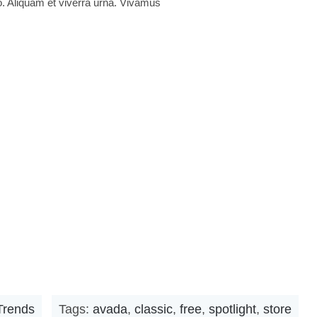
o. Aliquam et viverra urna. Vivamus
Trends
Tags:
avada
,
classic
,
free
,
spotlight
,
store