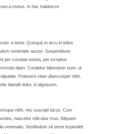
 non a metus. In hac habitasse
sim a tortor. Quisque in arcu in tellus
tibulum venenatis auctor. Suspendisse
ent per conubia nostra, per inceptos
commodo diam. Curabitur bibendum nunc ut
lputate. Praesent vitae ullamcorper nibh.
is blandit dolor, in dignissim.
elerisque nibh, nec suscipit lacus. Cum
montes, nascetur ridiculus mus. Aliquam
a venenatis. Vestibulum sit amet imperdiet