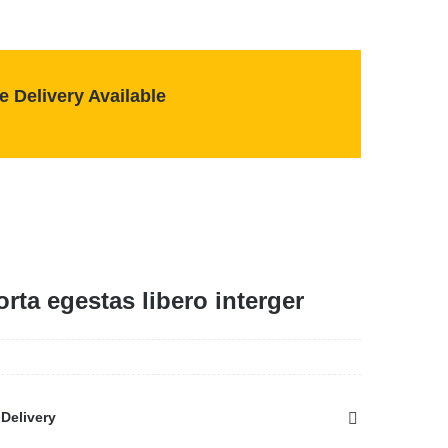
 Delivery Available
rta egestas libero interger
Delivery