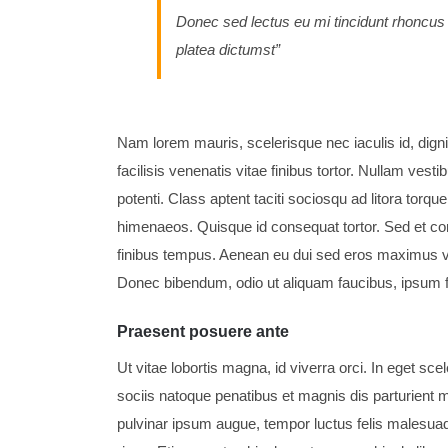
Donec sed lectus eu mi tincidunt rhoncus
platea dictumst”
Nam lorem mauris, scelerisque nec iaculis id, dignis
facilisis venenatis vitae finibus tortor. Nullam ves
potenti. Class aptent taciti sociosqu ad litora torqu
himenaeos. Quisque id consequat tortor. Sed et 
finibus tempus. Aenean eu dui sed eros maximus vu
Donec bibendum, odio ut aliquam faucibus, ipsum fel
Praesent posuere ante
Ut vitae lobortis magna, id viverra orci. In eget sc
sociis natoque penatibus et magnis dis parturient 
pulvinar ipsum augue, tempor luctus felis malesuad