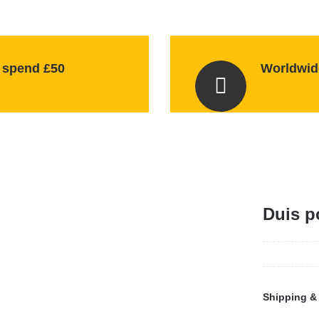
 spend £50
Worldwide
Duis po
Shipping & 