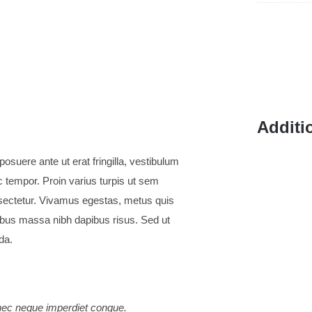
Additi
posuere ante ut erat fringilla, vestibulum
c tempor. Proin varius turpis ut sem
consectetur. Vivamus egestas, metus quis
pibus massa nibh dapibus risus. Sed ut
da.
e nec neque imperdiet congue.